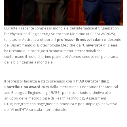
Durante il recente congresso mondiale dell’International Organization
for Physical and Engineering Sciences in Medicine (IUPESM WC2025),
tenutosi in Australia a ottobre, il
professor Ernesto Iadanza
, docente
del Dipartimento di Biotecnologie Mediche dell’
Università di Siena
,
ha ricevuto due prestigiosi riconoscimenti internazionali che
confermano il ruolo di primo piano dell’Ateneo senese nel panorama
della bioingegneria mondiale.
Il professor Iadanza è stato premiato con l’
HTAD Outstanding
Contribution Award 2025
dalla International Federation for Medical
and Biological Engineering (IFMBE), per il contributo distintivo allo
sviluppo delle metodologie di Health Technology Assessment
(HTA) integrate con l’ingegneria biomedica e per l’impiego innovativo
dell’AI nell’HTA su scala internazionale.