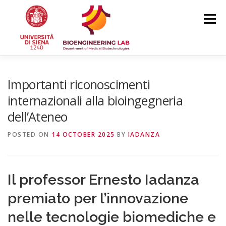
Skip
to
Menu
content
HOME
NEWS
TEAM
RESEARCH
Importanti riconoscimenti
internazionali alla bioingegneria
dell’Ateneo
PUBLICATIONS
COURSES
CONFERENCES
POSTED ON
14 OCTOBER 2025
BY
IADANZA
Il professor Ernesto Iadanza
premiato per l’innovazione
nelle tecnologie biomediche e